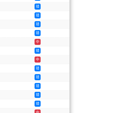
错
错
错
错
中
错
中
错
错
错
错
错
中