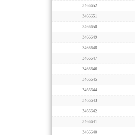
3466652
3466651
3466650
3466649
3466648
3466647
3466646
3466645
3466644
3466643
3466642
3466641
3466640