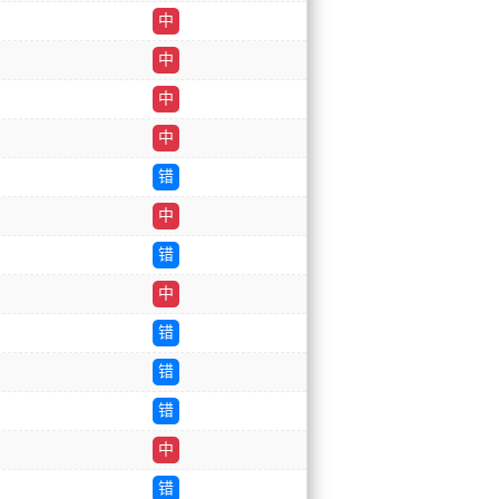
中
中
中
中
错
中
错
中
错
错
错
中
错