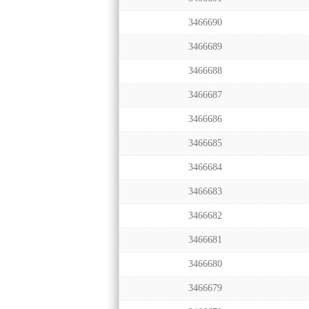
3466690
3466689
3466688
3466687
3466686
3466685
3466684
3466683
3466682
3466681
3466680
3466679