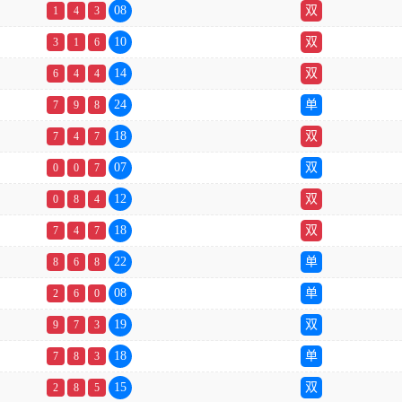
08
双
1
4
3
10
双
3
1
6
14
双
6
4
4
24
单
7
9
8
18
双
7
4
7
07
双
0
0
7
12
双
0
8
4
18
双
7
4
7
22
单
8
6
8
08
单
2
6
0
19
双
9
7
3
18
单
7
8
3
15
双
2
8
5