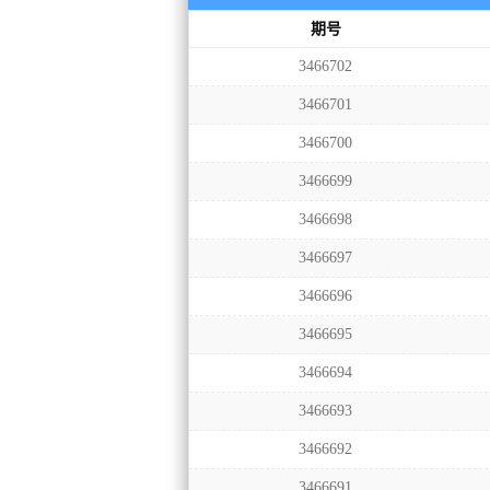
期号
3466702
3466701
3466700
3466699
3466698
3466697
3466696
3466695
3466694
3466693
3466692
3466691