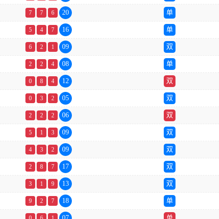
20
单
7
7
6
16
单
5
4
7
09
双
6
2
1
08
单
2
2
4
12
双
0
8
4
05
双
0
3
2
06
双
2
2
2
09
双
5
1
3
09
双
4
3
2
17
双
2
8
7
13
双
3
1
9
18
单
9
2
7
07
单
0
6
1