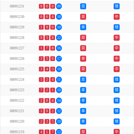
08091231
9
0
0
09
双
错
08091230
0
6
4
10
双
中
08091229
1
9
0
10
单
错
08091228
9
5
8
22
双
中
08091227
1
7
8
16
双
中
08091226
3
5
9
17
单
中
08091225
3
4
3
10
双
中
08091224
5
2
4
11
双
错
08091223
7
2
1
10
单
错
08091222
2
8
4
14
单
错
08091221
1
9
2
12
单
错
08091220
2
3
5
10
单
错
08091219
4
1
7
12
双
中