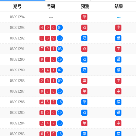
期号
号码
预测
结果
08091294
---
单
---
08091293
4
0
0
04
双
中
08091292
1
3
9
13
双
错
08091291
7
0
1
08
双
中
08091290
9
4
6
19
双
错
08091289
2
4
1
07
双
错
08091288
2
6
1
09
单
中
08091287
0
7
8
15
单
中
08091286
4
5
7
16
单
错
08091285
8
5
6
19
双
错
08091284
2
4
7
13
单
中
08091283
6
3
9
18
单
错