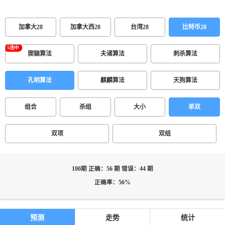
加拿大28
加拿大西28
台湾28
比特币28
猰貐算法
夫诸算法
刺杀算法
孔明算法
麒麟算法
天狗算法
组合
杀组
大小
单双
双项
双组
100期 正确：56 期 错误：44 期
正确率：56%
预测
走势
统计