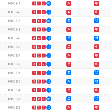
08091244
5
1
2
08
双
中
08091243
3
7
2
12
双
中
08091242
1
6
0
07
双
错
08091241
1
6
3
10
双
中
08091240
4
4
6
14
单
错
08091239
9
2
2
13
单
中
08091238
8
2
4
14
双
中
08091237
8
3
2
13
单
中
08091236
7
1
5
13
双
错
08091235
0
8
3
11
双
错
08091234
3
7
1
11
单
中
08091233
5
0
1
06
单
错
08091232
4
3
5
12
双
中