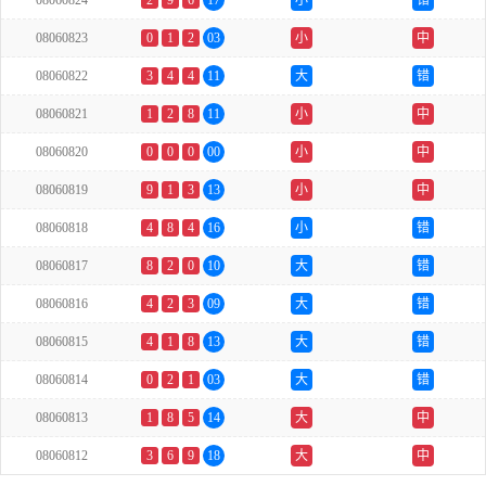
08060824
2
9
6
17
小
错
08060823
0
1
2
03
小
中
08060822
3
4
4
11
大
错
08060821
1
2
8
11
小
中
08060820
0
0
0
00
小
中
08060819
9
1
3
13
小
中
08060818
4
8
4
16
小
错
08060817
8
2
0
10
大
错
08060816
4
2
3
09
大
错
08060815
4
1
8
13
大
错
08060814
0
2
1
03
大
错
08060813
1
8
5
14
大
中
08060812
3
6
9
18
大
中