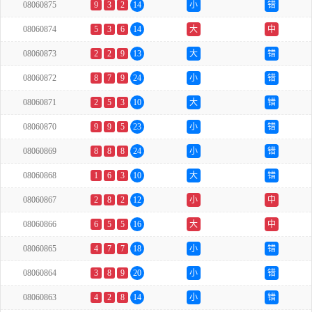
08060875
9
3
2
14
小
错
08060874
5
3
6
14
大
中
08060873
2
2
9
13
大
错
08060872
8
7
9
24
小
错
08060871
2
5
3
10
大
错
08060870
9
9
5
23
小
错
08060869
8
8
8
24
小
错
08060868
1
6
3
10
大
错
08060867
2
8
2
12
小
中
08060866
6
5
5
16
大
中
08060865
4
7
7
18
小
错
08060864
3
8
9
20
小
错
08060863
4
2
8
14
小
错