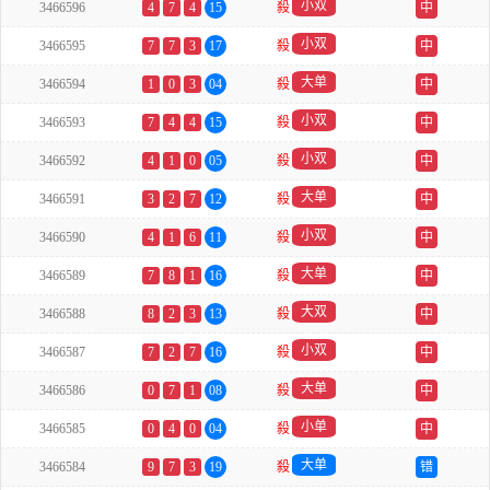
小双
3466596
4
7
4
15
殺
中
小双
3466595
7
7
3
17
殺
中
大单
3466594
1
0
3
04
殺
中
小双
3466593
7
4
4
15
殺
中
小双
3466592
4
1
0
05
殺
中
大单
3466591
3
2
7
12
殺
中
小双
3466590
4
1
6
11
殺
中
大单
3466589
7
8
1
16
殺
中
大双
3466588
8
2
3
13
殺
中
小双
3466587
7
2
7
16
殺
中
大单
3466586
0
7
1
08
殺
中
小单
3466585
0
4
0
04
殺
中
大单
3466584
9
7
3
19
殺
错