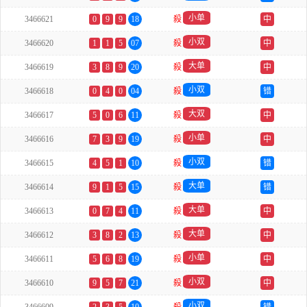
小单
3466621
0
9
9
18
殺
中
小双
3466620
1
1
5
07
殺
中
大单
3466619
3
8
9
20
殺
中
小双
3466618
0
4
0
04
殺
错
大双
3466617
5
0
6
11
殺
中
小单
3466616
7
3
9
19
殺
中
小双
3466615
4
5
1
10
殺
错
大单
3466614
9
1
5
15
殺
错
大单
3466613
0
7
4
11
殺
中
大单
3466612
3
8
2
13
殺
中
小单
3466611
5
6
8
19
殺
中
小双
3466610
9
5
7
21
殺
中
小双