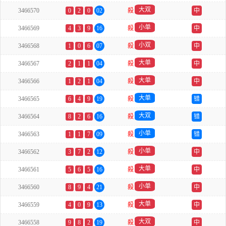
大双
3466570
0
2
0
02
殺
中
小单
3466569
4
3
9
16
殺
中
小双
3466568
1
0
6
07
殺
中
大单
3466567
2
1
1
04
殺
中
大单
3466566
1
2
1
04
殺
中
大单
3466565
6
4
9
19
殺
错
大双
3466564
8
2
6
16
殺
错
小单
3466563
1
1
7
09
殺
错
小单
3466562
3
7
2
12
殺
中
大单
3466561
5
6
5
16
殺
中
小单
3466560
8
9
4
21
殺
中
大单
3466559
4
0
9
13
殺
中
大双
3466558
9
8
2
19
殺
中