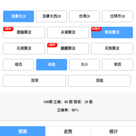
加拿大28
加拿大西28
台湾28
比特币28
猰貐算法
夫诸算法
刺杀算法
孔明算法
麒麟算法
天狗算法
组合
杀组
大小
单双
双项
双组
100期 正确：80 期 错误：20 期
正确率：80%
预测
走势
统计