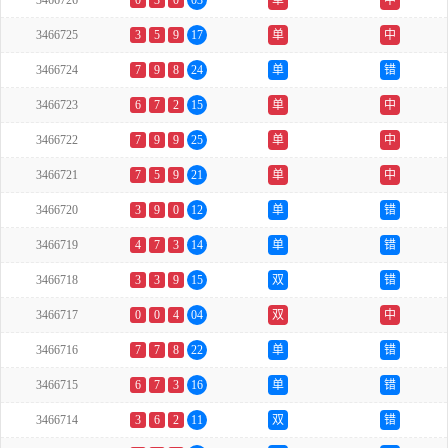
3466726
0
3
0
03
单
中
3466725
3
5
9
17
单
中
3466724
7
9
8
24
单
错
3466723
6
7
2
15
单
中
3466722
7
9
9
25
单
中
3466721
7
5
9
21
单
中
3466720
3
9
0
12
单
错
3466719
4
7
3
14
单
错
3466718
3
3
9
15
双
错
3466717
0
0
4
04
双
中
3466716
7
7
8
22
单
错
3466715
6
7
3
16
单
错
3466714
3
6
2
11
双
错