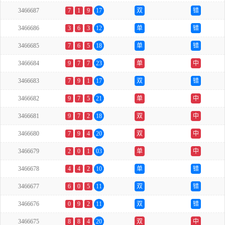
3466687
7
1
9
17
双
错
3466686
3
6
3
12
单
错
3466685
7
6
5
18
单
错
3466684
9
7
7
23
单
中
3466683
7
9
1
17
双
错
3466682
9
7
5
21
单
中
3466681
9
7
2
18
双
中
3466680
7
9
4
20
双
中
3466679
2
0
1
03
单
中
3466678
4
4
2
10
单
错
3466677
6
0
5
11
双
错
3466676
0
9
2
11
双
错
3466675
8
8
4
20
双
中