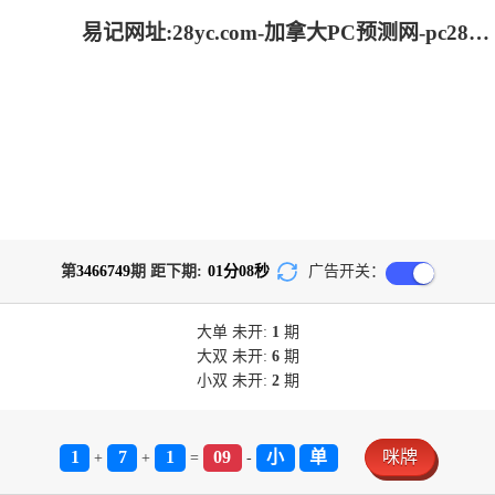
易记网址:28yc.com-加拿大PC预测网-pc28加拿大|历史开奖结果查询|加拿大预测28在线预测官网_极致火热优质的免费预测
第
3466749
期 距下期:
01
分
07
秒
广告开关：
大单
未开:
1
期
大双
未开:
6
期
小双
未开:
2
期
1
7
1
09
小
单
咪牌
+
+
=
-