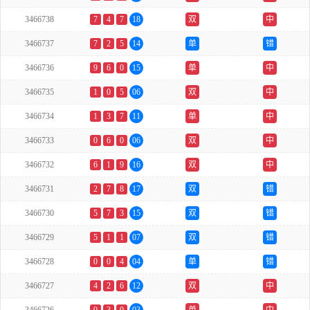
3466738
7
4
7
18
双
中
3466737
7
2
5
14
单
错
3466736
9
6
0
15
单
中
3466735
1
0
5
06
双
中
3466734
1
3
7
11
单
中
3466733
0
6
0
06
双
中
3466732
6
1
9
16
双
中
3466731
2
7
8
17
双
错
3466730
5
7
3
15
双
错
3466729
5
1
1
07
双
错
3466728
0
0
4
04
单
错
3466727
4
2
6
12
双
中