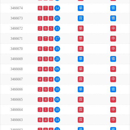
3466674
6
7
1
14
单
错
3466673
3
1
1
05
双
错
3466672
2
6
5
13
单
中
3466671
1
7
9
17
单
中
3466670
6
7
6
19
单
中
3466669
9
3
8
20
单
错
3466668
0
4
5
09
单
中
3466667
4
2
4
10
双
中
3466666
2
6
2
10
单
错
3466665
1
4
3
08
双
中
3466664
3
1
6
10
双
中
3466663
6
4
4
14
双
中