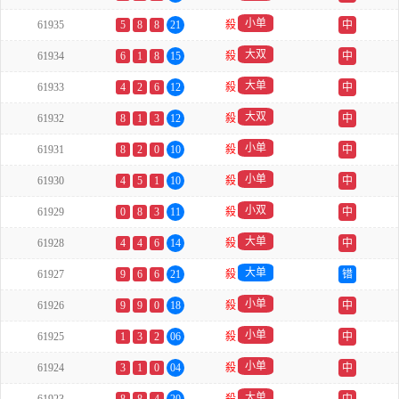
小单
61935
5
8
8
21
殺
中
大双
61934
6
1
8
15
殺
中
大单
61933
4
2
6
12
殺
中
大双
61932
8
1
3
12
殺
中
小单
61931
8
2
0
10
殺
中
小单
61930
4
5
1
10
殺
中
小双
61929
0
8
3
11
殺
中
大单
61928
4
4
6
14
殺
中
大单
61927
9
6
6
21
殺
错
小单
61926
9
9
0
18
殺
中
小单
61925
1
3
2
06
殺
中
小单
61924
3
1
0
04
殺
中
大单