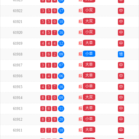
61923
8
8
4
20
殺
中
小双
61922
3
5
9
17
殺
中
大双
61921
5
5
0
10
殺
中
小双
61920
4
5
7
16
殺
中
大单
61919
4
4
4
12
殺
中
小单
61918
1
6
2
09
殺
错
大单
61917
3
1
3
07
殺
中
大单
61916
1
4
1
06
殺
中
小单
61915
4
5
7
16
殺
中
大双
61914
8
1
0
09
殺
中
大单
61913
0
8
3
11
殺
中
小单
61912
8
3
9
20
殺
中
大单
61911
3
7
0
10
殺
中