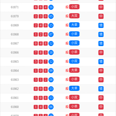
小双
61871
6
6
4
16
殺
中
大双
61870
2
3
0
05
殺
中
大单
61869
2
4
9
15
殺
错
小单
61868
1
2
4
07
殺
错
小双
61867
0
4
8
12
殺
错
小单
61866
7
8
3
18
殺
中
小双
61865
5
0
7
12
殺
错
大单
61864
1
0
8
09
殺
中
小单
61863
5
1
2
08
殺
中
大单
61862
8
9
6
23
殺
错
小双
61861
5
0
8
13
殺
中
小单
61860
1
4
1
06
殺
中
小双