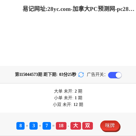
易记网址:28yc.com-加拿大PC预测网-pc28加拿大|历史开奖结果查询|加拿大预测28在线预测官网_极致火热优质的免费预测
第
115044573
期 距下期:
03
分
25
秒
广告开关：
大单
未开:
2
期
小单
未开:
1
期
小双
未开:
12
期
8
3
7
18
大
双
咪牌
+
+
=
-