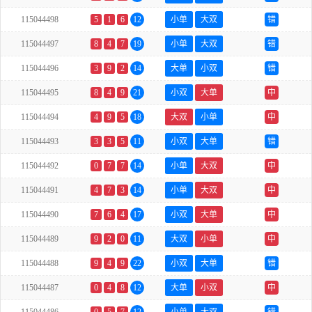
115044498
5
1
6
12
小单
大双
错
115044497
8
4
7
19
小单
大双
错
115044496
3
9
2
14
大单
小双
错
115044495
8
4
9
21
小双
大单
中
115044494
4
9
5
18
大双
小单
中
115044493
3
3
5
11
小双
大单
错
115044492
0
7
7
14
小单
大双
中
115044491
4
7
3
14
小单
大双
中
115044490
7
6
4
17
小双
大单
中
115044489
9
2
0
11
大双
小单
中
115044488
9
4
9
22
小双
大单
错
115044487
0
4
8
12
大单
小双
中