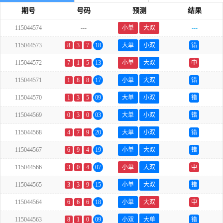
期号
号码
预测
结果
115044574
---
小单
大双
---
115044573
8
3
7
18
大单
小双
错
115044572
7
1
5
13
小单
大双
中
115044571
1
8
8
17
小单
大双
错
115044570
1
3
5
09
大单
小双
错
115044569
0
3
0
03
大单
小双
错
115044568
4
7
9
20
大单
小双
错
115044567
6
9
4
19
小单
大双
错
115044566
3
0
4
07
小单
大双
中
115044565
3
3
9
15
小单
大双
错
115044564
6
6
6
18
小单
大双
中
115044563
8
1
0
09
小双
大单
错