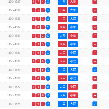
115044537
8
7
4
19
小双
大单
中
115044536
0
5
7
12
小双
大单
中
115044535
1
7
3
11
小单
大双
中
115044534
5
8
7
20
大双
小单
中
115044533
4
1
2
07
大双
小单
中
115044532
8
3
5
16
大双
小单
中
115044531
6
6
5
17
大单
小双
中
115044530
1
7
9
17
大单
小双
中
115044529
9
2
6
17
小单
大双
错
115044528
4
8
3
15
大单
小双
中
115044527
1
4
1
06
大单
小双
中
115044526
0
2
9
11
大双
小单
中
115044525
8
6
1
15
小单
大双
错