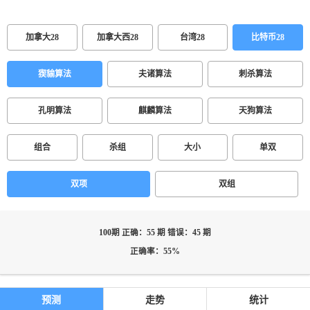
加拿大28
加拿大西28
台湾28
比特币28
猰貐算法
夫诸算法
刺杀算法
孔明算法
麒麟算法
天狗算法
组合
杀组
大小
单双
双项
双组
100期 正确：55 期 错误：45 期
正确率：55%
预测
走势
统计