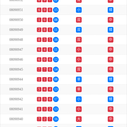
08090952
6
9
7
22
双
中
08090951
6
9
0
15
小
错
08090950
1
6
1
08
双
中
08090949
2
8
1
11
双
错
08090948
8
3
5
16
双
中
08090947
6
4
1
11
小
中
08090946
6
0
6
12
小
中
08090945
7
7
0
14
双
中
08090944
1
1
6
08
单
错
08090943
5
4
4
13
单
中
08090942
8
3
6
17
小
错
08090941
8
3
2
13
小
中
08090940
7
2
7
16
大
中