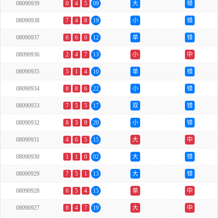
08090939
0
4
5
09
大
错
08090938
7
4
8
19
小
错
08090937
6
6
0
12
单
错
08090936
2
4
7
13
小
中
08090935
5
1
4
10
单
错
08090934
8
8
6
22
小
错
08090933
7
5
5
17
双
错
08090932
8
3
9
20
小
错
08090931
4
6
5
15
大
中
08090930
1
1
0
02
大
错
08090929
7
5
1
13
大
错
08090928
6
5
4
15
单
中
08090927
8
4
7
19
大
中