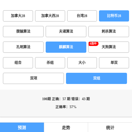
加拿大28
加拿大西28
台湾28
比特币28
猰貐算法
夫诸算法
刺杀算法
孔明算法
麒麟算法
天狗算法
组合
杀组
大小
单双
双项
双组
100期 正确：57 期 错误：43 期
正确率：57%
预测
走势
统计