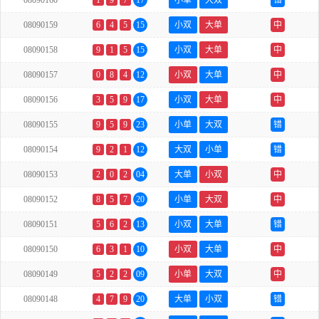
08090160
1
9
7
17
小单
大双
错
08090159
6
4
5
15
小双
大单
中
08090158
9
1
5
15
小双
大单
中
08090157
0
8
4
12
小双
大单
中
08090156
3
5
9
17
小双
大单
中
08090155
9
5
9
23
小单
大双
错
08090154
9
2
1
12
大双
小单
错
08090153
2
0
2
04
大单
小双
中
08090152
8
5
7
20
小单
大双
中
08090151
5
6
2
13
小双
大单
错
08090150
6
3
1
10
小双
大单
中
08090149
5
2
2
09
小单
大双
中
08090148
4
7
9
20
大单
小双
错