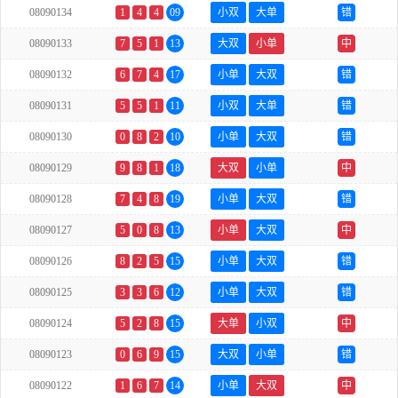
08090134
1
4
4
09
小双
大单
错
08090133
7
5
1
13
大双
小单
中
08090132
6
7
4
17
小单
大双
错
08090131
5
5
1
11
小双
大单
错
08090130
0
8
2
10
小单
大双
错
08090129
9
8
1
18
大双
小单
中
08090128
7
4
8
19
小单
大双
错
08090127
5
0
8
13
小单
大双
中
08090126
8
2
5
15
小单
大双
错
08090125
3
3
6
12
小单
大双
错
08090124
5
2
8
15
大单
小双
中
08090123
0
6
9
15
大双
小单
错
08090122
1
6
7
14
小单
大双
中