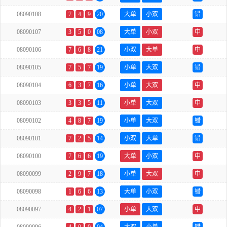
08090108
7
4
9
20
大单
小双
错
08090107
3
5
0
08
大单
小双
中
08090106
7
6
8
21
小双
大单
中
08090105
7
5
7
19
小单
大双
错
08090104
6
3
7
16
小单
大双
中
08090103
3
3
5
11
小单
大双
中
08090102
4
8
7
19
小单
大双
错
08090101
7
2
5
14
小双
大单
错
08090100
7
6
6
19
大单
小双
中
08090099
2
9
7
18
小单
大双
中
08090098
1
6
6
13
大单
小双
错
08090097
4
2
1
07
小单
大双
中