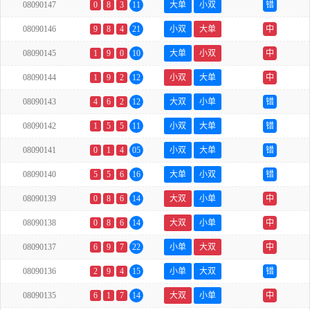
08090147
0
8
3
11
大单
小双
错
08090146
9
8
4
21
小双
大单
中
08090145
1
9
0
10
大单
小双
中
08090144
1
9
2
12
小双
大单
中
08090143
4
6
2
12
大双
小单
错
08090142
1
5
5
11
小双
大单
错
08090141
0
1
4
05
小双
大单
错
08090140
5
5
6
16
大单
小双
错
08090139
0
8
6
14
大双
小单
中
08090138
0
8
6
14
大双
小单
中
08090137
6
9
7
22
小单
大双
中
08090136
2
9
4
15
小单
大双
错
08090135
6
1
7
14
大双
小单
中