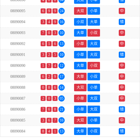
08090096
4
0
0
04
大双
小单
错
08090095
6
9
9
24
大双
小单
中
08090094
3
4
9
16
小双
大单
错
08090093
7
0
3
10
大单
小双
中
08090092
6
1
6
13
小单
大双
中
08090091
3
2
5
10
小单
大双
错
08090090
1
7
4
12
大单
小双
中
08090089
6
2
9
17
大单
小双
中
08090088
0
8
6
14
大双
小单
中
08090087
2
0
3
05
小单
大双
中
08090086
7
6
8
21
小单
大双
错
08090085
3
6
7
16
大双
小单
中
08090084
8
4
1
13
大单
小双
错