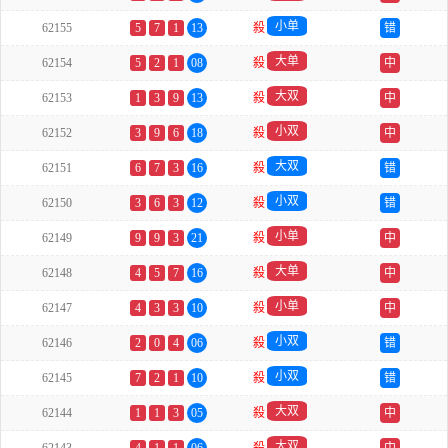
小单
62155
5
7
1
13
殺
错
大单
62154
5
2
1
08
殺
中
大双
62153
1
3
9
13
殺
中
小双
62152
3
9
6
18
殺
中
大双
62151
6
7
3
16
殺
错
小双
62150
3
6
3
12
殺
错
小单
62149
9
9
3
21
殺
中
大单
62148
4
5
7
16
殺
中
小单
62147
4
3
3
10
殺
中
小双
62146
2
0
4
06
殺
错
小双
62145
7
2
1
10
殺
错
大双
62144
1
1
3
05
殺
中
大双