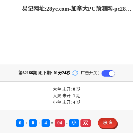
易记网址:28yc.com-加拿大PC预测网-pc28加拿大|历史开奖结果查询|加拿大预测28在线预测官网_极致火热优质的免费预测
第
62166
期 距下期:
01
分
24
秒
广告开关：
大单
未开:
8
期
大双
未开:
1
期
小单
未开:
4
期
0
0
4
04
小
双
咪牌
+
+
=
-