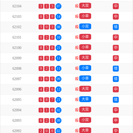
大双
62104
3
1
3
07
殺
中
小单
62103
0
5
9
14
殺
中
小双
62102
5
0
3
08
殺
错
小单
62101
0
2
8
10
殺
中
小单
62100
8
5
8
21
殺
中
大双
62099
6
3
2
11
殺
中
小单
62098
9
2
0
11
殺
错
小单
62097
3
6
0
09
殺
错
大双
62096
4
2
6
12
殺
中
大单
62095
6
8
7
21
殺
错
大双
62094
1
1
0
02
殺
中
小双
62093
6
2
1
09
殺
中
大单
62092
2
0
0
02
殺
中