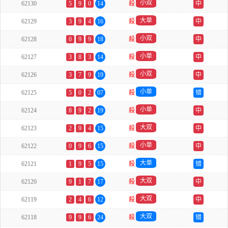
小双
62130
5
9
0
14
殺
中
大单
62129
3
9
4
16
殺
中
小双
62128
0
9
9
18
殺
中
小单
62127
3
8
3
14
殺
中
小双
62126
3
7
9
19
殺
中
小单
62125
5
0
2
07
殺
错
小单
62124
8
9
2
19
殺
中
大双
62123
2
9
4
15
殺
中
小单
62122
0
9
6
15
殺
中
大单
62121
1
9
5
15
殺
错
大双
62120
9
1
7
17
殺
中
大双
62119
2
4
6
12
殺
中
大双
62118
9
9
6
24
殺
错