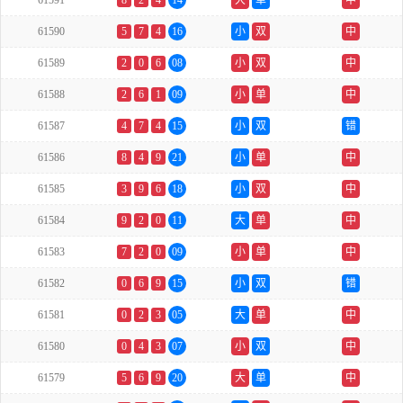
61591
8
2
4
14
大
单
中
61590
5
7
4
16
小
双
中
61589
2
0
6
08
小
双
中
61588
2
6
1
09
小
单
中
61587
4
7
4
15
小
双
错
61586
8
4
9
21
小
单
中
61585
3
9
6
18
小
双
中
61584
9
2
0
11
大
单
中
61583
7
2
0
09
小
单
中
61582
0
6
9
15
小
双
错
61581
0
2
3
05
大
单
中
61580
0
4
3
07
小
双
中
61579
5
6
9
20
大
单
中