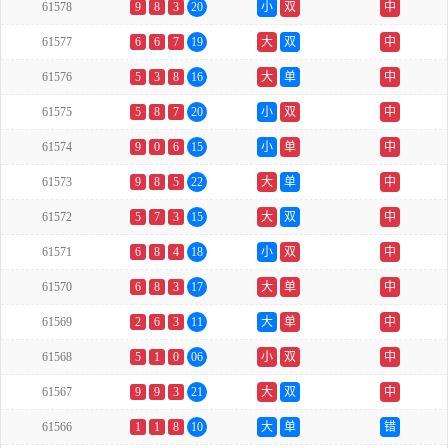
61578
9
8
3
20
小
双
中
61577
6
6
7
19
大
双
中
61576
5
3
8
16
大
单
中
61575
5
8
7
20
小
双
中
61574
9
0
6
15
小
单
中
61573
9
8
5
22
大
单
中
61572
5
7
3
15
大
双
中
61571
6
8
4
18
小
双
中
61570
6
8
3
17
大
单
中
61569
2
6
3
11
大
单
中
61568
5
1
0
06
小
双
中
61567
9
9
3
21
大
双
中
61566
1
1
8
10
大
单
错