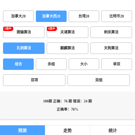
加拿大28
加拿大西28
台湾28
比特币28
猰貐算法
夫诸算法
刺杀算法
孔明算法
麒麟算法
天狗算法
组合
杀组
大小
单双
双项
双组
100期 正确：76 期 错误：24 期
正确率：76%
预测
走势
统计