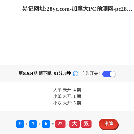
易记网址:28yc.com-加拿大PC预测网-pc28加拿大|历史开奖结果查询|加拿大预测28在线预测官网_极致火热优质的免费预测
第
61614
期 距下期:
01
分
38
秒
广告开关：
大单
未开:
4
期
小单
未开:
1
期
小双
未开:
5
期
9
7
6
22
大
双
咪牌
+
+
=
-