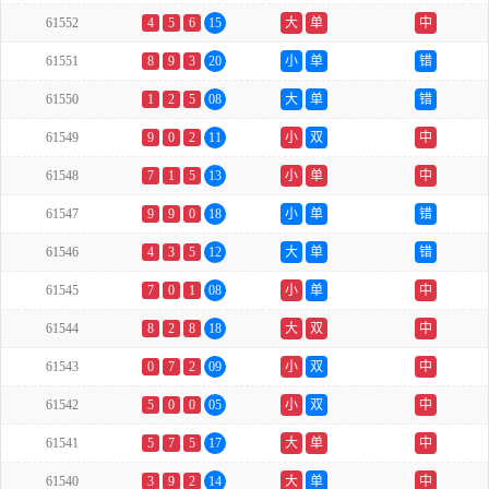
61552
4
5
6
15
大
单
中
61551
8
9
3
20
小
单
错
61550
1
2
5
08
大
单
错
61549
9
0
2
11
小
双
中
61548
7
1
5
13
小
单
中
61547
9
9
0
18
小
单
错
61546
4
3
5
12
大
单
错
61545
7
0
1
08
小
单
中
61544
8
2
8
18
大
双
中
61543
0
7
2
09
小
双
中
61542
5
0
0
05
小
双
中
61541
5
7
5
17
大
单
中
61540
3
9
2
14
大
单
中