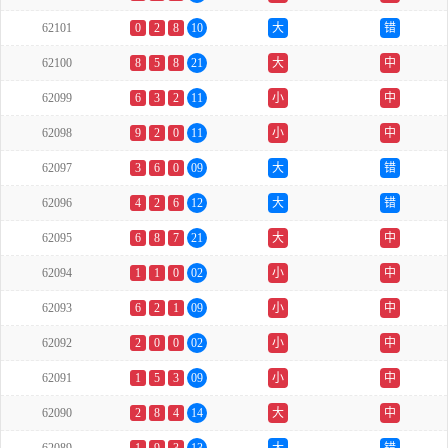
62101
0
2
8
10
大
错
62100
8
5
8
21
大
中
62099
6
3
2
11
小
中
62098
9
2
0
11
小
中
62097
3
6
0
09
大
错
62096
4
2
6
12
大
错
62095
6
8
7
21
大
中
62094
1
1
0
02
小
中
62093
6
2
1
09
小
中
62092
2
0
0
02
小
中
62091
1
5
3
09
小
中
62090
2
8
4
14
大
中