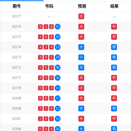
期号
号码
预测
结果
62177
---
大
---
单
62176
9
2
4
15
大
中
62175
1
9
8
18
大
中
62174
4
5
4
13
大
错
62173
4
9
5
18
小
错
62172
5
0
3
08
大
错
62171
4
3
9
16
大
中
62170
6
2
3
11
小
中
62169
6
8
3
17
大
中
62168
2
1
9
12
大
错
62167
1
8
7
16
大
中
62166
0
0
4
04
大
错