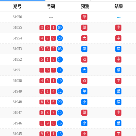
期号
号码
预测
结果
61956
---
单
---
61955
3
5
1
09
单
中
61954
4
7
9
20
大
中
61953
3
3
2
08
单
错
61952
5
1
8
14
双
中
61951
1
5
5
11
大
错
61950
4
5
1
10
双
中
61949
7
1
4
12
单
错
61948
8
6
6
20
小
错
61947
0
8
7
15
单
中
61946
1
9
6
16
小
错
61945
9
3
1
13
小
中