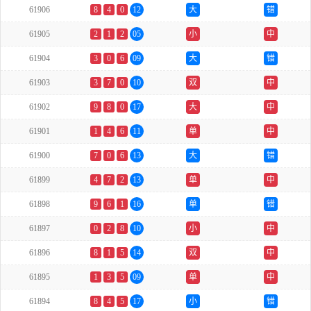
61906
8
4
0
12
大
错
61905
2
1
2
05
小
中
61904
3
0
6
09
大
错
61903
3
7
0
10
双
中
61902
9
8
0
17
大
中
61901
1
4
6
11
单
中
61900
7
0
6
13
大
错
61899
4
7
2
13
单
中
61898
9
6
1
16
单
错
61897
0
2
8
10
小
中
61896
8
1
5
14
双
中
61895
1
3
5
09
单
中
61894
8
4
5
17
小
错