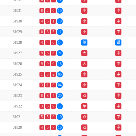
61932
8
1
3
12
小
中
61931
8
2
0
10
小
中
61930
4
5
1
10
小
中
61929
0
8
3
11
小
中
61928
4
4
6
14
单
错
61927
9
6
6
21
大
中
61926
9
9
0
18
大
中
61925
1
3
2
06
小
中
61924
3
1
0
04
小
中
61923
8
8
4
20
双
中
61922
3
5
9
17
单
中
61921
5
5
0
10
双
中
61920
4
5
7
16
双
中