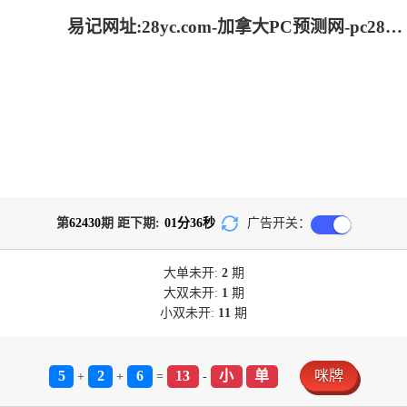
易记网址:28yc.com-加拿大PC预测网-pc28加拿大|历史开奖结果查询|加拿大预测28在线预测官网_极致火热优质的免费预测
第
62430
期 距下期:
01
分
35
秒
广告开关：
大单
未开:
2
期
大双
未开:
1
期
小双
未开:
11
期
5
2
6
13
小
单
咪牌
+
+
=
-