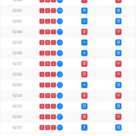
62343
2
6
1
09
小
中
62342
1
0
3
04
单
错
62341
4
2
9
15
小
错
62340
1
9
7
17
单
中
62339
8
6
1
15
小
错
62338
3
8
2
13
大
错
62337
5
8
4
17
单
中
62336
4
1
7
12
双
中
62335
5
3
5
13
大
错
62334
4
0
9
13
单
中
62333
8
0
3
11
双
错
62332
0
3
4
07
单
中
62331
6
0
1
07
大
错