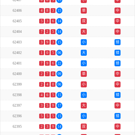
62407
0
8
5
13
小
中
62406
4
8
3
15
单
中
62405
5
3
6
14
双
中
62404
7
2
5
14
大
中
62403
3
9
3
15
小
错
62402
1
0
5
06
大
错
62401
7
9
6
22
小
错
62400
2
7
0
09
单
中
62399
2
4
0
06
小
中
62398
4
6
5
15
小
错
62397
3
5
9
17
大
中
62396
5
5
5
15
小
错
62395
2
3
9
14
双
中